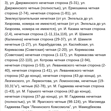
3), ул. Дзержинского нечетная сторона (5-31), ул.
Дзержинского четные (полностью), ул. Ермошкина четная
сторона (2-74), нечетная сторона (1-81), ул.
Землеустроительная нечетная (от ул. Энгельса до ул.
Хизроева, номера не имеются),четная (от ул. Энгельса до ул.
Хизроева, номера не имеются), ул. И. Казака четная сторона
(2,4), нечетная сторона (1-11,11а,11б), ул. И. Шамиля
(Калинина) нечетная сторона (29-37), ул. И. Шамиля
нечетные (1-27), ул. Карабудагова, ул. Каспийская, ул.
Коркмасова (Советская) четная (2-20), ул. Коркмасова
(Советская) нечетная сторона (1-117), ул. Коркмасова четная
сторона (22-110), ул. Котрова четная сторона (2-94),
нечетная сторона (1-53), ул. Леваневского четная сторона (2-
40), нечетная сторона (1-41), ул. Леваневского четная
сторона (42-до конца), нечетная сторона (43-до конца), ул.
Лезгинского, ул. Лермонтова, ул. Ломоносова, нечетные (19-
33,31"а"), четные (62-78), ул. М. Гаджиева нечетная сторона
(1-43), ул. М. Горького четная сторона (42-до конца),
нечетная сторона (37-до конца), ул. М. Гаджиева нечетная
(полностью), ул. М. Ярагского четные (98-124), ул. Магомеда
Гаджиева Парк "Ленинского Комсомола", ул. Мамедбекова