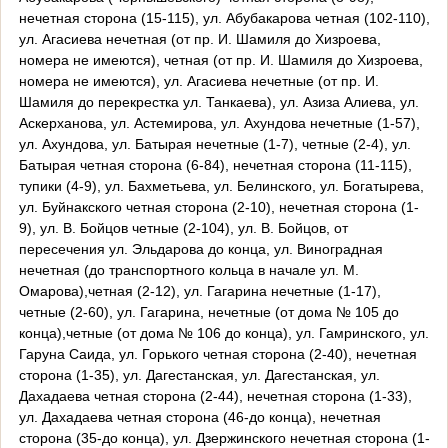
нечетная сторона (15-115), ул. Абубакарова четная (102-110),
ул. Агасиева нечетная (от пр. И. Шамиля до Хизроева,
номера не имеются), четная (от пр. И. Шамиля до Хизроева,
номера не имеются), ул. Агасиева нечетные (от пр. И.
Шамиля до перекрестка ул. Танкаева), ул. Азиза Алиева, ул.
Аскерханова, ул. Астемирова, ул. Ахундова нечетные (1-57),
ул. Ахундова, ул. Батырая нечетные (1-7), четные (2-4), ул.
Батырая четная сторона (6-84), нечетная сторона (11-115),
тупики (4-9), ул. Бахметьева, ул. Белинского, ул. Богатырева,
ул. Буйнакского четная сторона (2-10), нечетная сторона (1-
9), ул. В. Бойцов четные (2-104), ул. В. Бойцов, от
пересечения ул. Эльдарова до конца, ул. Виноградная
нечетная (до транспортного кольца в начале ул. М.
Омарова),четная (2-12), ул. Гагарина нечетные (1-17),
четные (2-60), ул. Гагарина, нечетные (от дома № 105 до
конца),четные (от дома № 106 до конца), ул. Гамринского, ул.
Гаруна Саида, ул. Горького четная сторона (2-40), нечетная
сторона (1-35), ул. Дагестанская, ул. Дагестанская, ул.
Дахадаева четная сторона (2-44), нечетная сторона (1-33),
ул. Дахадаева четная сторона (46-до конца), нечетная
сторона (35-до конца), ул. Дзержинского нечетная сторона (1-