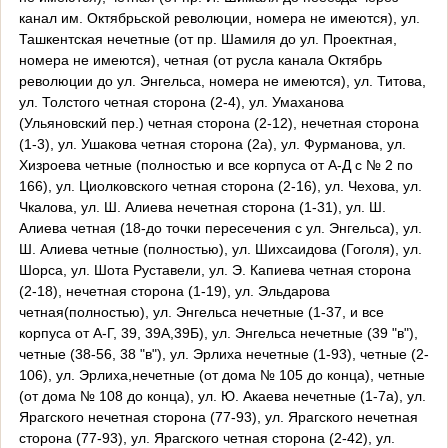
канал им. Октябрьской революции, номера не имеются), ул.
Ташкентская нечетные (от пр. Шамиля до ул. Проектная,
номера не имеются), четная (от русла канала Октябрь
революции до ул. Энгельса, номера не имеются), ул. Титова,
ул. Толстого четная сторона (2-4), ул. Умаханова
(Ульяновский пер.) четная сторона (2-12), нечетная сторона
(1-3), ул. Ушакова четная сторона (2а), ул. Фурманова, ул.
Хизроева четные (полностью и все корпуса от А-Д с № 2 по
166), ул. Циолковского четная сторона (2-16), ул. Чехова, ул.
Чкалова, ул. Ш. Алиева нечетная сторона (1-31), ул. Ш.
Алиева четная (18-до точки пересечения с ул. Энгельса), ул.
Ш. Алиева четные (полностью), ул. Шихсаидова (Гоголя), ул.
Шорса, ул. Шота Руставели, ул. Э. Капиева четная сторона
(2-18), нечетная сторона (1-19), ул. Эльдарова
четная(полностью), ул. Энгельса нечетные (1-37, и все
корпуса от А-Г, 39, 39А,39Б), ул. Энгельса нечетные (39 "в"),
четные (38-56, 38 "в"), ул. Эрлиха нечетные (1-93), четные (2-
106), ул. Эрлиха,нечетные (от дома № 105 до конца), четные
(от дома № 108 до конца), ул. Ю. Акаева нечетные (1-7а), ул.
Ярагского нечетная сторона (77-93), ул. Ярагского нечетная
сторона (77-93), ул. Ярагского четная сторона (2-42), ул.