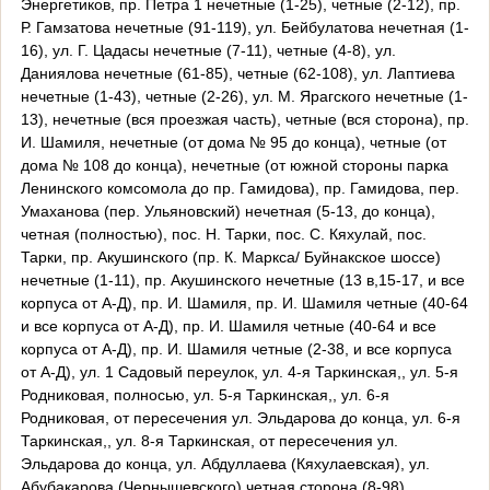
Энергетиков, пр. Петра 1 нечетные (1-25), четные (2-12), пр.
Р. Гамзатова нечетные (91-119), ул. Бейбулатова нечетная (1-
16), ул. Г. Цадасы нечетные (7-11), четные (4-8), ул.
Даниялова нечетные (61-85), четные (62-108), ул. Лаптиева
нечетные (1-43), четные (2-26), ул. М. Ярагского нечетные (1-
13), нечетные (вся проезжая часть), четные (вся сторона), пр.
И. Шамиля, нечетные (от дома № 95 до конца), четные (от
дома № 108 до конца), нечетные (от южной стороны парка
Ленинского комсомола до пр. Гамидова), пр. Гамидова, пер.
Умаханова (пер. Ульяновский) нечетная (5-13, до конца),
четная (полностью), пос. Н. Тарки, пос. С. Кяхулай, пос.
Тарки, пр. Акушинского (пр. К. Маркса/ Буйнакское шоссе)
нечетные (1-11), пр. Акушинского нечетные (13 в,15-17, и все
корпуса от А-Д), пр. И. Шамиля, пр. И. Шамиля четные (40-64
и все корпуса от А-Д), пр. И. Шамиля четные (40-64 и все
корпуса от А-Д), пр. И. Шамиля четные (2-38, и все корпуса
от А-Д), ул. 1 Садовый переулок, ул. 4-я Таркинская,, ул. 5-я
Родниковая, полносью, ул. 5-я Таркинская,, ул. 6-я
Родниковая, от пересечения ул. Эльдарова до конца, ул. 6-я
Таркинская,, ул. 8-я Таркинская, от пересечения ул.
Эльдарова до конца, ул. Абдуллаева (Кяхулаевская), ул.
Абубакарова (Чернышевского) четная сторона (8-98),