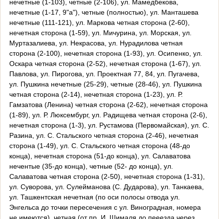
нечетные (1-103), четные (2-106), ул. Мамедбекова,
нечетные (1-17, 9"а"), четные (полностью), ул. Манташева
нечетные (111-121), ул. Маркова четная сторона (2-60),
нечетная сторона (1-59), ул. Мичурина, ул. Морская, ул.
Муртазалиева, ул. Некрасова, ул. Нурадилова четная
сторона (2-100), нечетная сторона (1-93), ул. Осипенко, ул.
Оскара четная сторона (2-52), нечетная сторона (1-67), ул.
Павлова, ул. Пирогова, ул. Проектная 77, 84, ул. Пугачева,
ул. Пушкина нечетные (25-29), четные (28-46), ул. Пушкина
четная сторона (2-14), нечетная сторона (1-23), ул. Р.
Гамзатова (Ленина) четная сторона (2-62), нечетная сторона
(1-89), ул. Р. Люксембург, ул. Радищева четная сторона (2-6),
нечетная сторона (1-3), ул. Рустамова (Первомайская), ул. С.
Разина, ул. С. Стальского четная сторона (2-46), нечетная
сторона (1-49), ул. С. Стальского четная сторона (48-до
конца), нечетная сторона (51-до конца), ул. Салаватова
нечентые (35-до конца), четные (52- до конца), ул.
Салаватова четная сторона (2-50), нечетная сторона (1-31),
ул. Суворова, ул. Сулейманова (С. Дударова), ул. Танкаева,
ул. Ташкентская нечетная (по оси полосы отвода ул.
Энгельса до точки пересечения с ул. Виноградная, номера
не имеются), четная (от пр. И. Шималя до пееезда через