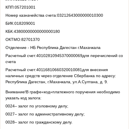
КПП:057201001
Номер казначейства счета:03212643000000010300
БИК:018209001
КБК:43800000000000000180
ОКТМО:82701370
Отделение - НБ Республика Дагестан г.Махачкала
Расчетный счет:40102810945370000069для перечислений со
счета
Расчетный счет:40116810660320010081для внесения
наличных средств через отделение Сбербанка по адресу:
Республика Дагестан, г.Махачкала, ул.А.Султана, д. 9.
Внимание!В графе«код»платежного поручения необходимо
указать код залога:
0024– залог по уголовному делу;
0027– залог по административному делу;
0028– залог по гражданскому делу.