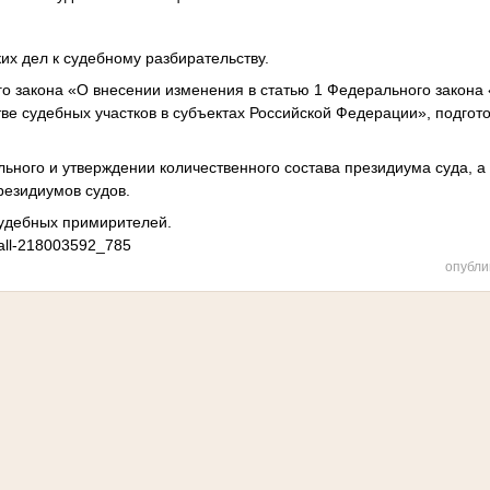
ких дел к судебному разбирательству.
го закона «О внесении изменения в статью 1 Федерального закон
тве судебных участков в субъектах Российской Федерации», подго
ьного и утверждении количественного состава президиума суда, а
резидиумов судов.
судебных примирителей.
wall-218003592_785
опубли