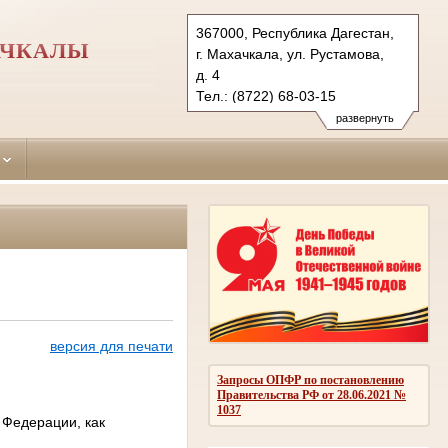
367000, Республика Дагестан,
АЧКАЛЫ
г. Махачкала, ул. Рустамова,
д. 4
Тел.: (8722) 68-03-15
sovetskiy.dag@sudrf.ru
развернуть
версия для печати
Запросы ОПФР по постановлению
Правительства РФ от 28.06.2021 №
1037
 Федерации, как