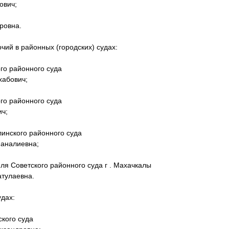
ович;
ровна.
чий в районных (городских) судах:
го районного суда
хабович;
го районного суда
ч;
инского районного суда
аналиевна;
ля Советского районного суда г . Махачкалы
тулаевна.
удах:
ского суда