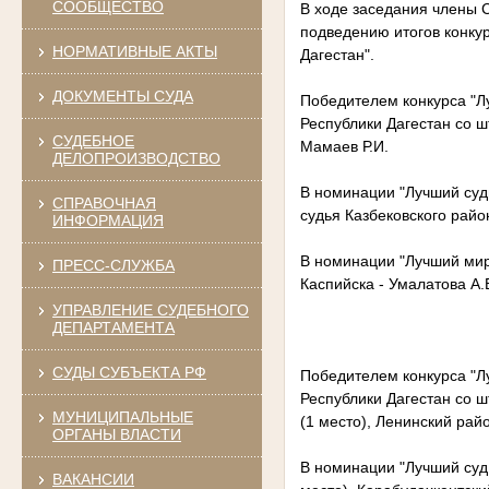
СООБЩЕСТВО
В ходе заседания члены С
подведению итогов конкур
НОРМАТИВНЫЕ АКТЫ
Дагестан".
ДОКУМЕНТЫ СУДА
Победителем конкурса "Лу
Республики Дагестан со ш
СУДЕБНОЕ
Мамаев Р.И.
ДЕЛОПРОИЗВОДСТВО
В номинации "Лучший судь
СПРАВОЧНАЯ
судья Казбековского райо
ИНФОРМАЦИЯ
В номинации "Лучший миро
ПРЕСС-СЛУЖБА
Каспийска - Умалатова А.
УПРАВЛЕНИЕ СУДЕБНОГО
ДЕПАРТАМЕНТА
СУДЫ СУБЪЕКТА РФ
Победителем конкурса "Лу
Республики Дагестан со ш
МУНИЦИПАЛЬНЫЕ
(1 место), Ленинский райо
ОРГАНЫ ВЛАСТИ
В номинации "Лучший суд 
ВАКАНСИИ