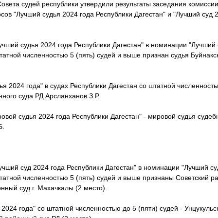
овета судей республики утвердили результаты заседания комиссии
сов "Лучший судья 2024 года Республики Дагестан" и "Лучший суд 
чший судья 2024 года Республики Дагестан" в номинации "Лучший с
татной численностью 5 (пять) судей и выше признан судья Буйнакс
я 2024 года" в судах Республики Дагестан со штатной численностью
нного суда РД Арсланханов З.Р.
вой судья 2024 года Республики Дагестан" - мировой судья судебн
Б.
чший суд 2024 года Республики Дагестан" в номинации "Лучший суд
татной численностью 5 (пять) судей и выше признаны Советский р
нный суд г. Махачкалы (2 место).
2024 года" со штатной численностью до 5 (пяти) судей - Унцукульс