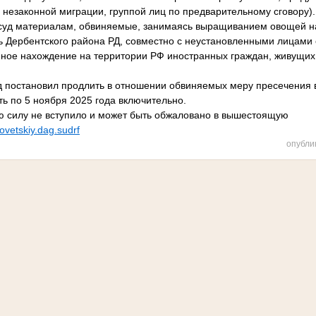
 незаконной миграции, группой лиц по предварительному сговору).
суд материалам, обвиняемые, занимаясь выращиванием овощей на
ль Дербентского района РД, совместно с неустановленными лицами
нное нахождение на территории РФ иностранных граждан, живущих
д постановил продлить в отношении обвиняемых меру пресечения 
сть по 5 ноября 2025 года включительно.
ю силу не вступило и может быть обжаловано в вышестоящую
sovetskiy.dag.sudrf
опубли