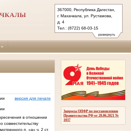
367000, Республика Дагестан,
АЧКАЛЫ
г. Махачкала, ул. Рустамова,
д. 4
Тел.: (8722) 68-03-15
sovetskiy.dag@sudrf.ru
развернуть
ции
версия для печати
ции
Запросы ОПФР по постановлению
Правительства РФ от 28.06.2021 №
 пресечения в отношении
1037
по совместительству
ренного п. «а» ч. 2 ст.