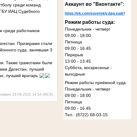
Аккаунт во "Вконтакте":
утболу среди команд
ФГБУ ИАЦ Судебного
https://vk.com/sovetskiy.dag.sudrf
Режим работы суда:
Понедельник - четверг
и среди работников
09:00 - 18:00
Пятница
агестан. Призерами стали
09:00 - 16:45
йонного суда, занявшая 3
Перерыв
13:00 - 13:45
и. Также грамотами были
Суббота, воскресенье -
ики Дагестан, лучший
выходные
ан, лучший вратарь
Режим работы приёмной суда:
Понедельник - четверг
ковано 29.09.2025 14:54 (МСК)
09:00 - 18:00
Пятница
09:00 - 16:45
Тел.: (8722) 68-03-15