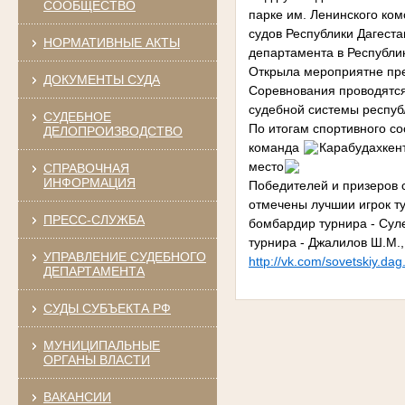
СООБЩЕСТВО
парке им. Ленинского ко
судов Республики Дагест
НОРМАТИВНЫЕ АКТЫ
департамента в Республик
Открыла мероприятне пре
ДОКУМЕНТЫ СУДА
Соревнования проводятся
судебной системы респуб
СУДЕБНОЕ
По итогам спортивного с
ДЕЛОПРОИЗВОДСТВО
команда
Карабудахкент
место
СПРАВОЧНАЯ
ИНФОРМАЦИЯ
Победителей и призеров 
отмечены лучшии игрок т
ПРЕСС-СЛУЖБА
бомбардир турнира - Сул
турнира - Джалилов Ш.М.,
УПРАВЛЕНИЕ СУДЕБНОГО
http://vk.com/sovetskiy.dag
ДЕПАРТАМЕНТА
СУДЫ СУБЪЕКТА РФ
МУНИЦИПАЛЬНЫЕ
ОРГАНЫ ВЛАСТИ
ВАКАНСИИ