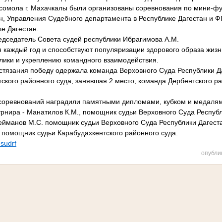
мсомола г. Махачкалы были организованы соревнования по мини-ф
ан, Управления Судебного департамента в Республике Дагестан и 
е Дагестан.
дседатель Совета судей республики Ибрагимова А.М.
 каждый год и способствуют популяризации здорового образа жизн
лики и укреплению командного взаимодействия.
остязания победу одержала команда Верховного Суда Республики Д
ского районного суда, занявшая 2 место, команда Дербентского ра
соревнований наградили памятными дипломами, кубком и медалям
урнира - Манатилов К.М., помощник судьи Верховного Суда Республ
ейманов М.С. помощник судьи Верховного Суда Республики Дагест
 помощник судьи Карабудахкентского районного суда.
.sudrf
опубли