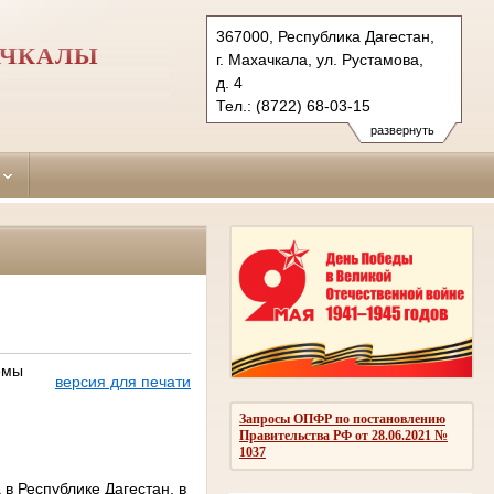
367000, Республика Дагестан,
АЧКАЛЫ
г. Махачкала, ул. Рустамова,
д. 4
Тел.: (8722) 68-03-15
sovetskiy.dag@sudrf.ru
развернуть
емы
версия для печати
Запросы ОПФР по постановлению
Правительства РФ от 28.06.2021 №
1037
в Республике Дагестан, в