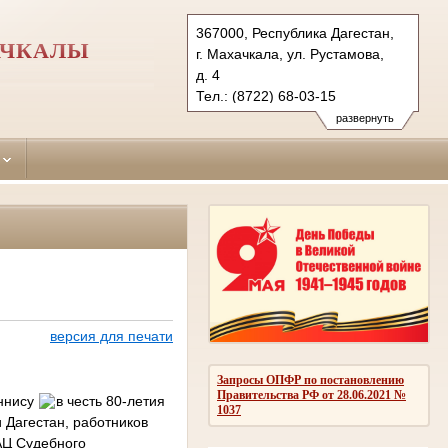
367000, Республика Дагестан,
АЧКАЛЫ
г. Махачкала, ул. Рустамова,
д. 4
Тел.: (8722) 68-03-15
sovetskiy.dag@sudrf.ru
развернуть
версия для печати
Запросы ОПФР по постановлению
Правительства РФ от 28.06.2021 №
еннису
в честь 80-летия
1037
 Дагестан, работников
АЦ Судебного