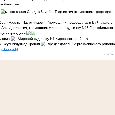
е Дагестан.
3
место занял Саидов Заурбег Гаджиевич (помощник председател
брагимхалил Насруллаевич (помощник председателя Буйнакского г
в Али Идрисович, (помощник мирового судьи с/у N48 Гергебильског
еде награждены
:
илович
- Мировой судья с/у N1 Кировского района
ов Юсуп Абдулкадырович
- председатель Сергокалинского районн
iy.dag.sudrf
опубли