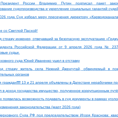
Президент России Владимир Путин подписал пакет зако
ование судопроизводства и укрепление социальных гарантий судей
026 года Суд избрал меру пресечения директору «Карводоканала
е со Светлой Пасхой!
д стражу инженер, отвечавший за безопасную эксплуатацию «Гедж
зидента Российской Федерации от 9 апреля 2026 года № 237
овые судьи.
ховного суда Юрий Иваненко ушел в отставку
од стражу житель села Нижний Дженгутай, обвиняемый в пок
тельных органов
я граждан❗❗❗ 13 и 21 апреля объявлены в Дагестане нерабочими 
ил в доход государства имущество, полученное коррупционным пут
х появилась возможность подавать в суд документы в рамках угол
изменения законодательства (март 2026 года)
ерховного Суда РФ под председательством Игоря Краснова: ква