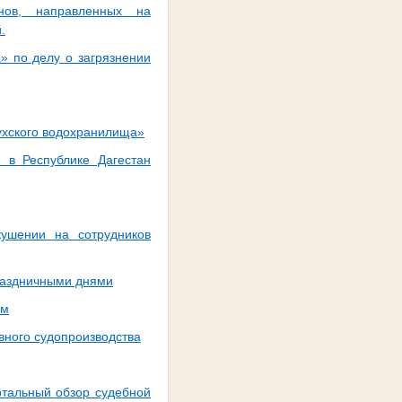
нов, направленных на
.
» по делу о загрязнении
ухского водохранилища»
 в Республике Дагестан
ушении на сотрудников
праздничными днями
ём
овного судопроизводства
ртальный обзор судебной