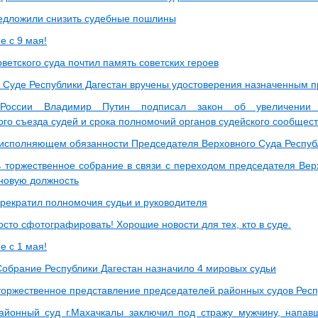
едложили снизить судебные пошлины
е с 9 мая!
ветского суда почтил память советских героев
 Суде Республики Дагестан вручены удостоверения назначенным 
 России Владимир Путин подписал закон об увеличении 
ого съезда судей и срока полномочий органов судейского сообщес
исполняющем обязанности Председателя Верховного Суда Респуб
ь торжественное собрание в связи с переходом председателя Вер
 новую должность
прекратил полномочия судьи и руководителя
сто сфотографировать! Хорошие новости для тех, кто в суде.
е с 1 мая!
Собрание Республики Дагестан назначило 4 мировых судьи
торжественное представление председателей районных судов Респ
айонный суд г.Махачкалы заключил под стражу мужчину, напав