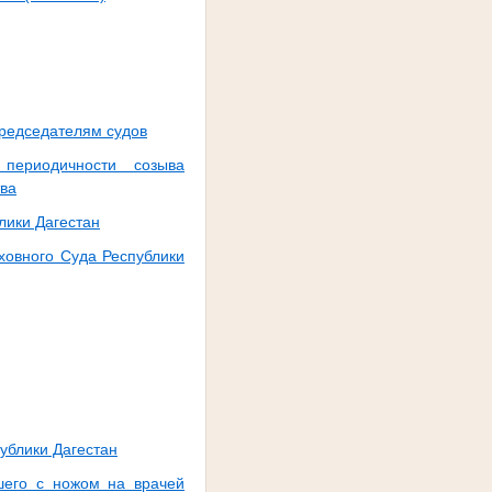
председателям судов
периодичности созыва
тва
лики Дагестан
ховного Суда Республики
ублики Дагестан
шего с ножом на врачей