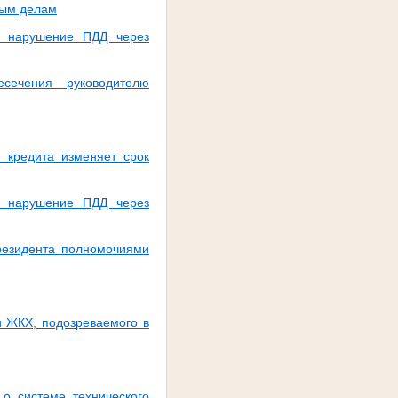
ным делам
а нарушение ПДД через
сечения руководителю
е кредита изменяет срок
а нарушение ПДД через
президента полномочиями
и ЖКХ, подозреваемого в
о системе технического