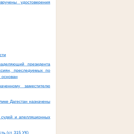
вручены удостоверения
сти
наделяющий президента
сиян, преследуемых по
 основан
аченному заместителю
лике Дагестан назначены
 судей и апелляционных
ь (ст. 315 УК)