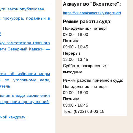
Аккаунт во "Вконтакте":
ги: закон опубликован
https://vk.com/sovetskiy.dag.sudrf
к прокурора, поданный в
Режим работы суда:
Понедельник - четверг
!
09:00 - 18:00
Пятница
жу заместителя главного
09:00 - 16:45
сети Северный Кавказ» —
Перерыв
13:00 - 13:45
Суббота, воскресенье -
выходные
твия об избрании меры
 по уголовному делу,
Режим работы приёмной суда:
ятель
Понедельник - четверг
09:00 - 18:00
чения в виде заключения
Пятница
овершении преступлений,
09:00 - 16:45
Тел.: (8722) 68-03-15
тной каждому