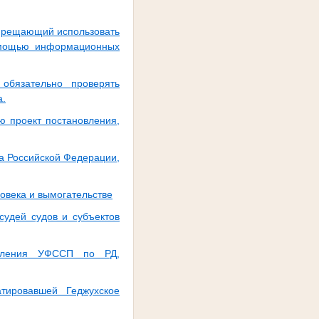
апрещающий использовать
помощью информационных
обязательно проверять
а.
ю проект постановления,
да Российской Федерации,
овека и вымогательстве
судей судов и субъектов
деления УФССП по РД,
тировавшей Геджухское