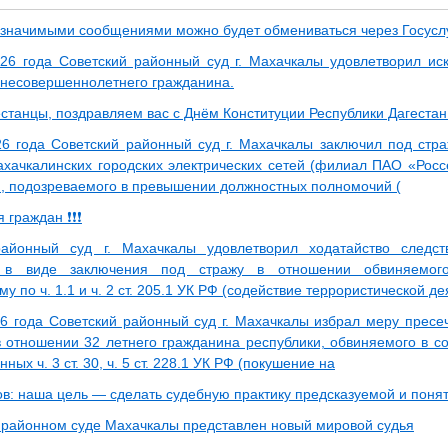
значимыми сообщениями можно будет обмениваться через Госуслу
026 года Советский районный суд г. Махачкалы удовлетворил ис
 несовершеннолетнего гражданина.
станцы, поздравляем вас с Днём Конституции Республики Дагестан
6 года Советский районный суд г. Махачкалы заключил под стра
хачкалинских городских электрических сетей (филиал ПАО «Рос
), подозреваемого в превышении должностных полномочий (
граждан ❗️❗️❗️
районный суд г. Махачкалы удовлетворил ходатайство следс
 в виде заключения под стражу в отношении обвиняемого
у по ч. 1.1 и ч. 2 ст. 205.1 УК РФ (содействие террористической де
6 года Советский районный суд г. Махачкалы избрал меру пресе
в отношении 32 летнего гражданина республики, обвиняемого в с
ных ч. 3 ст. 30, ч. 5 ст. 228.1 УК РФ (покушение на
ов: наша цель — сделать судебную практику предсказуемой и поня
 районном суде Махачкалы представлен новый мировой судья