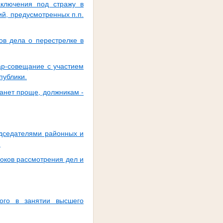
аключения под стражу в
й, предусмотренных п.п.
ов дела о перестрелке в
ар-совещание с участием
публики.
анет проще, должникам -
едседателями районных и
.
оков рассмотрения дел и
ого в занятии высшего