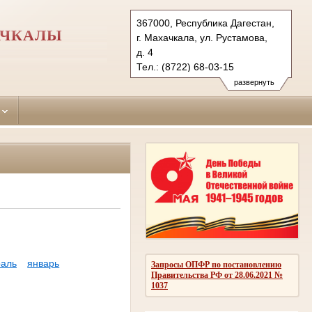
367000, Республика Дагестан,
АЧКАЛЫ
г. Махачкала, ул. Рустамова,
д. 4
Тел.: (8722) 68-03-15
sovetskiy.dag@sudrf.ru
развернуть
аль
январь
Запросы ОПФР по постановлению
Правительства РФ от 28.06.2021 №
1037