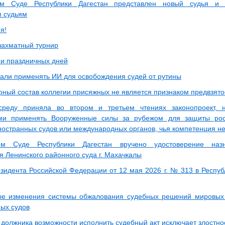
м Суде Республики Дагестан представлен новый судья и 
 судьям
я!
ахматный турнир
и праздничных дней
чали применять ИИ для освобождения судей от рутины
рный состав коллегии присяжных не является признаком предвзято
среду приняла во втором и третьем чтениях законопроект, 
ми применять Вооруженные силы за рубежом для защиты рос
остранных судов или международных органов, чья компетенция не
м Суде Республики Дагестан вручено удостоверение назн
я Ленинского районного суда г. Махачкалы
езидента Российской Федерации от 12 мая 2026 г. № 313 в Респуб
ые изменения системы обжалования судебных решений мировых
ных судов
 должника возможности исполнить судебный акт исключает злостност