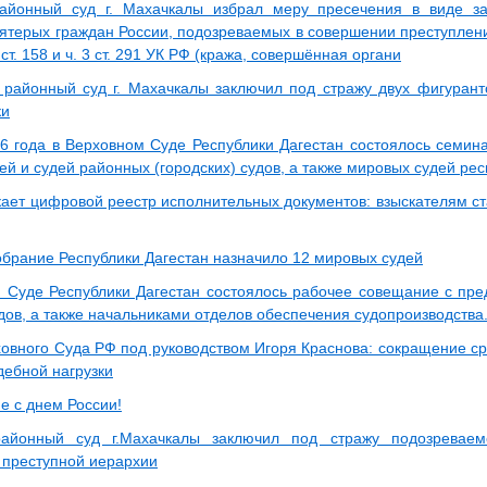
районный суд г. Махачкалы избрал меру пресечения в виде з
ятерых граждан России, подозреваемых в совершении преступлени
 ст. 158 и ч. 3 ст. 291 УК РФ (кража, совершённая органи
 районный суд г. Махачкалы заключил под стражу двух фигурант
ки
6 года в Верховном Суде Республики Дагестан состоялось семин
й и судей районных (городских) судов, а также мировых судей рес
ает цифровой реестр исполнительных документов: взыскателям ст
брание Республики Дагестан назначило 12 мировых судей
 Суде Республики Дагестан состоялось рабочее совещание с пр
дов, а также начальниками отделов обеспечения судопроизводства
овного Суда РФ под руководством Игоря Краснова: сокращение ср
дебной нагрузки
е с днем России!
районный суд г.Махачкалы заключил под стражу подозреваем
 преступной иерархии