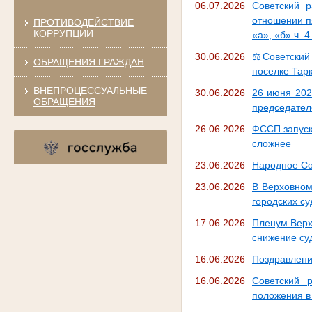
06.07.2026
Советский 
отношении п
ПРОТИВОДЕЙСТВИЕ
КОРРУПЦИИ
«а», «б» ч. 4
30.06.2026
⚖️Советский
ОБРАЩЕНИЯ ГРАЖДАН
поселке Тар
ВНЕПРОЦЕССУАЛЬНЫЕ
30.06.2026
26 июня 202
ОБРАЩЕНИЯ
председателе
26.06.2026
ФССП запуск
сложнее
23.06.2026
Народное Со
23.06.2026
В Верховном
городских су
17.06.2026
Пленум Верх
снижение су
16.06.2026
Поздравлени
16.06.2026
Советский 
положения в