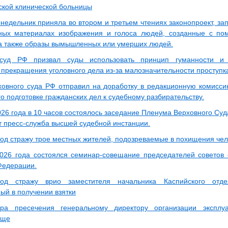
ской клинической больницы
онедельник приняла во втором и третьем чтениях законопроект, з
нных материалах изображения и голоса людей, созданные с 
 а также образы вымышленных или умерших людей.
суд РФ призвал суды использовать принцип гуманности и 
 прекращения уголовного дела из-за малозначительности проступк
овного суда РФ отправил на доработку в редакционную комисси
 подготовке гражданских дел к судебному разбирательству.
026 года в 10 часов состоялось заседание Пленума Верховного Су
т пресс-служба высшей судебной инстанции.
од стражу трое местных жителей, подозреваемые в похищения чел
026 года состоялся семинар-совещание председателей советов 
Федерации.
од стражу врио заместителя начальника Каспийского от
ый в получении взятки
ра пресечения генеральному директору организации эксплуа
ище