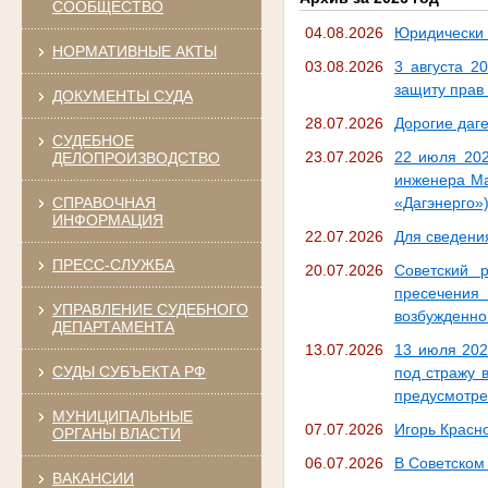
СООБЩЕСТВО
04.08.2026
Юридически 
НОРМАТИВНЫЕ АКТЫ
03.08.2026
3 августа 2
защиту прав
ДОКУМЕНТЫ СУДА
28.07.2026
Дорогие даге
СУДЕБНОЕ
23.07.2026
22 июля 202
ДЕЛОПРОИЗВОДСТВО
инженера Ма
СПРАВОЧНАЯ
«Дагэнерго»
ИНФОРМАЦИЯ
22.07.2026
Для сведения 
ПРЕСС-СЛУЖБА
20.07.2026
Советский 
пресечения
УПРАВЛЕНИЕ СУДЕБНОГО
возбужденном
ДЕПАРТАМЕНТА
13.07.2026
13 июля 202
СУДЫ СУБЪЕКТА РФ
под стражу 
предусмотрен
МУНИЦИПАЛЬНЫЕ
07.07.2026
Игорь Красн
ОРГАНЫ ВЛАСТИ
06.07.2026
В Советском
ВАКАНСИИ